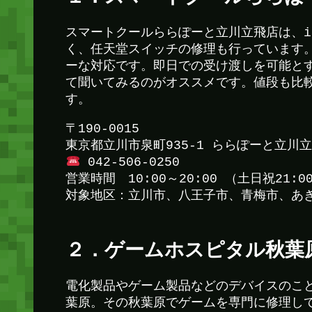
スマートクールららぽーと立川立飛店は、iP
く、任天堂スイッチの修理も行っています
ーな対応です。即日での受け渡しを可能と
て聞いてみるのがオススメです。値段も比
す。
〒190-0015
東京都立川市泉町935-1 ららぽーと立川立
042-506-0250
営業時間 10:00～20:00 （土日祝21:0
対象地区：立川市、八王子市、青梅市、あ
２．ゲームホスピタル秋葉
電化製品やゲーム製品などのデバイスのこ
葉原。その秋葉原でゲームを専門に修理し