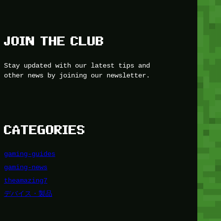
JOIN THE CLUB
Stay updated with our latest tips and
other news by joining our newsletter.
CATEGORIES
gaming-guides
gaming-news
theamazing7
デバイス・製品