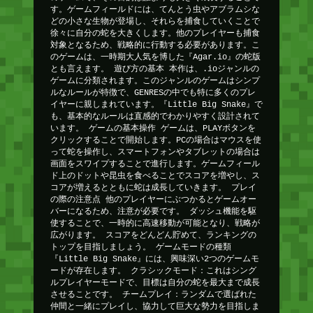
す。ゲームフィールドには、てんとう虫やアブラムシな
どの小さな生物が登場し、それらを捕食していくことで
徐々に自分の蛇を大きくします。他のプレイヤーも捕食
対象となるため、戦略的に行動する必要があります。こ
のゲームは、一時期大人気を博した『Agar.io』の蛇版
とも言えます。 遊び方の基本 本作は、.ioジャンルの
ゲームに分類されます。このジャンルのゲームはシンプ
ルなルールが特徴で、GENRESの中でも特に多くのプレ
イヤーに親しまれています。『Little Big Snake』で
も、基本的なルールは直感的でわかりやすく設計されて
います。 ゲームの基本操作 ゲームは、PLAYボタンを
クリックすることで開始します。PCの場合はマウスを使
って蛇を操作し、スマートフォンやタブレットの場合は
画面をスワイプすることで進行します。ゲームフィール
ド上のドットや昆虫を食べることでスコアを増やし、ス
コアが増えるとともに蛇は成長していきます。 プレイ
の際の注意点 他のプレイヤーにぶつかるとゲームオー
バーになるため、注意が必要です。 ダッシュ機能を駆
使することで、一時的に高速移動が可能となり、戦略が
広がります。 スコアをどんどん貯めて、ランキングの
トップを目指しましょう。 ゲームモードの種類
『Little Big Snake』には、興味深い2つのゲームモ
ードが存在します。 クラシックモード：これはシング
ルプレイヤーモードで、目標は自分の蛇を最大まで成長
させることです。 チームプレイ：ランダムで選ばれた
仲間と一緒にプレイし、協力して巨大な勢力を目指しま