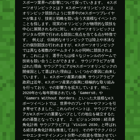
スポーツ業界への影響について探っていきます。 eスポ
ーツオリンピックとは？ eスポーツオリンピックとは、
オリンピック競技のように世界中のeスポーツプレイヤ
ーが集まり、技術と戦略を競い合う大規模なイベントの
ことを指します。現実のオリンピックが物理的な競技を
中心に展開されるのに対し、eスポーツオリンピックは
デジタル空間で行われる競技に焦点を当てる点が特徴で
す。 例えば、伝統的なオリンピックでは陸上や水泳な
どの個別競技が行われますが、eスポーツオリンピック
では異なる複数のゲームタイトルが同時に競技されま
す。これにより、選手たちは様々なジャンルのゲームで
技術を競い合うことができます。 サウジアラビアが選
ばれた理由 サウジアラビアがeスポーツオリンピックの
開催国として選ばれた理由は、いくつかの要因に由来し
ています。 1. eスポーツ産業の振興 サウジアラビア
政府は近年、eスポーツ産業の振興に積極的な取り組み
を行っており、その影響力を拡大しています。特に、
2020年から毎年開催されている「Gamers8」や
「Gamers Without Borders」といった大規模なeス
ポーツイベントでは、世界中のプレイヤーやファンを引
き寄せてきました。これらのイベントは、サウジアラビ
アがeスポーツの重要なハブとしての地位を確立するた
めの基盤となっています。 2. ビジョン2030：経済多
角化計画 サウジアラビアは「Vision 2030」と呼ばれ
る経済多角化計画を推進しており、その中でテクノロジ
ーやエンターテインメント分野への投資を増加させてい