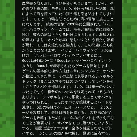
魔導書を取り戻し、喜びを分かち合います。しかし、そ
の喜びも束の間、モモがオバケを吹っ飛ばした結果、風
によって海を漂っていた白猫の船も巻き込まれてしまい
ます。モモは、白猫を助けるために海の冒険に挑むこと
になります。 続編の冒険 2020年に公開された「ハッ
ピーハロウィン」ゲームでは、モモと白猫が共に冒険を
続け、彼らの旅はさらなる困難に直面します。海底火山
の噴火により、オバケが星に憑りつくという新たな脅威
が現れ、モモは友達たちと協力して、この問題に立ち向
かうことになります。 ハッピーハロウィンゲームの遊
び方 「ハッピーハロウィン」をプレイするには、
Google検索バーに「Google ハッピーハロウィン」と
入力し、Doodleが表示されたらゲームを開始します。
ゲームの基本的な操作方法は非常にシンプルで、オバケ
が接近してきた際に、その上部に表示されるシンボルを
ドラッグ（またはスマホではスワイプ）してラインを引
くことでオバケを排除します。オバケには単一のシンボ
ルだけでなく、複数のシンボルを設定されているものも
あります。 シンボルをすべて消化することでオバケを
やっつけられる。 モモにオバケが接触するとハートが
減少し、5回の接触でゲームオーバーとなる。 全5ステ
ージを攻略して、最終目的を達成する。 攻略法の紹介
ゲームを攻略するためには、次のポイントを押さえてお
くことが重要です： オバケをモモに近づけないように
する。 画面に近づきすぎず、全体を確認しながらプレ
イする。 シンボルの動きを把握し、迅速に反応する。