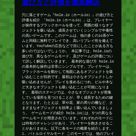
遊び方と評価を徹底解説
穴に落とすゲーム『hole.io（ホールio）』の遊び方と
評価を紹介 「hole.io（ホールio）」は、プレイヤー
が操作するブラックホールを使って、周囲の様々なオブ
ジェクトを吸い込み、成長させていくシンプルで中毒性
の高いゲームです。このゲームは、他の多くのio系ゲー
ムと同様に無料でプレイでき、高いリプレイ性を備えて
います。YouTubeの広告などで目にしたことがある方も
多いのではないでしょうか。 本記事では、hole.ioの
遊び方、異なるゲームモード、及びゲームの評価につい
て詳しく解説していきます。 基本的な遊び方 hole.io
の基本的な操作は非常にシンプルです。プレイヤーは、
ブラックホールを動かして地面にあるオブジェクトを吸
い込むことが目的です。最初は小さなオブジェクトしか
吸い込めませんが、プレイを進めるにつれ、ビルや木な
ど大きなオブジェクトも吸い込むことが可能になりま
す。 最初のステージでは、小さなオブジェクトが密集
している場所を見つけることが、早く成長するための鍵
となります。たとえば、草や花、家の周りの柵など、さ
まざまなオブジェクトを効率よく吸い込んでいきましょ
う。 ゲームモードの紹介 hole.ioには、5つの異なる
ゲームモードが用意されています。それぞれのモードに
は特有のチャレンジがあり、プレイヤーを飽きさせるこ
とがありません。以下に各モードの概要を紹介します。
1. バトルロイヤルモード このモードでは、他のプレイ