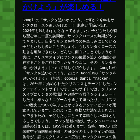
かけよう」が楽しめる！
Googleの「サンタを追いかけよう」は何か？今年もサ
ンタクロースを追いかけよう！ 肌寒い季節が訪れ、
2024年も残りわずかとなってきました。子どもたちが待
ち望む年に一度の訪問者、サンタクロースの時期がやっ
てきました。自宅でサンタを待つのを楽しみにしている
子どもたちも多いことでしょう。もしサンタクロースの
動きを追跡できたら、どんなに面白いことでしょうか？
実は、クリスマスイブにサンタの位置を追える機能が存
在することをご存知でしたか？今回は、その『サンタを
追いかけよう』について詳しく紹介します。 Googleの
「サンタを追いかけよう」とは？ Googleの「サンタを
追いかけよう」（英語: Google Santa Tracker）
は、2004年に始められたクリスマスをテーマにしたエン
ターテイメントサイトです。このサイトでは、クリスマ
スイブにサンタの居場所を追跡する様子をシミュレート
したり、様々なミニゲームを通じて遊べたり、クリスマ
スの歴史について学ぶことができるアクティビティが用
意されています。このように、多様な方法で楽しむこと
ができるため、子どもたちにとって素晴らしい体験とな
ることでしょう。 サンタ追跡の歴史 サンタクロースの
追跡の始まりは、1955年に遡ります。当時、NORAD（北
米航空宇宙防衛司令部）の司令官のホットラインの電話
番号が、誤ってクリスマスの広告にサンタクロースの番