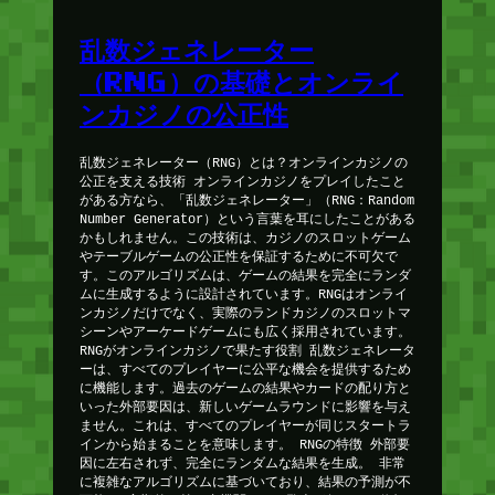
乱数ジェネレーター
（RNG）の基礎とオンライ
ンカジノの公正性
乱数ジェネレーター（RNG）とは？オンラインカジノの
公正を支える技術 オンラインカジノをプレイしたこと
がある方なら、「乱数ジェネレーター」（RNG：Random
Number Generator）という言葉を耳にしたことがある
かもしれません。この技術は、カジノのスロットゲーム
やテーブルゲームの公正性を保証するために不可欠で
す。このアルゴリズムは、ゲームの結果を完全にランダ
ムに生成するように設計されています。RNGはオンライ
ンカジノだけでなく、実際のランドカジノのスロットマ
シーンやアーケードゲームにも広く採用されています。
RNGがオンラインカジノで果たす役割 乱数ジェネレータ
ーは、すべてのプレイヤーに公平な機会を提供するため
に機能します。過去のゲームの結果やカードの配り方と
いった外部要因は、新しいゲームラウンドに影響を与え
ません。これは、すべてのプレイヤーが同じスタートラ
インから始まることを意味します。 RNGの特徴 外部要
因に左右されず、完全にランダムな結果を生成。 非常
に複雑なアルゴリズムに基づいており、結果の予測が不