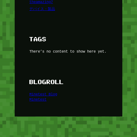
theamazing7
デバイス・製品
TAGS
There’s no content to show here yet.
BLOGROLL
Minetest Blog
Minetest