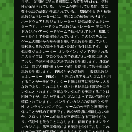
可能。 定期的に第三者機関による監査が行われ、信頼
性が保証されている。 ゲームが進行している間、常に
数十億回の乱数が生成されている。 RNGの仕組みと種類
乱数ジェネレーターには、主に2つの種類があります。
ハードウェア乱数ジェネレーターと疑似乱数ジェネレー
ターです。 ハードウェア乱数ジェネレーター 主にラン
ドカジノやアーケードゲームで採用されており、USBポ
ートを介して外部接続されています。このシステムは、
ゲームの開始から複合値を用いて乱数を生成しており、
毎秒異なる数の電子を生成・記録する仕組みです。 疑
似乱数ジェネレーター オンラインカジノで使用される
このタイプは、プログラム内で作成された数式に基づい
ており、予測不可能な方法で乱数を生成します。具体的
には、特定の初期値（シード値）を使用して数十億回の
乱数を生成します。 PRNGとその信頼性 「擬似乱数ジ
ェネレーター（PRNG）」と呼ばれるアルゴリズムを利用
することが一般的です。シード値は非常に複雑かつ大き
な数であり、これにより生成される結果はほぼ完全にラ
ンダムとされます。正確なランダム性を実現することは
困難ですが、進んだアルゴリズムによって高い信頼性が
確保されています。 オンラインカジノの信頼性と公平
性 オンラインカジノでは、ゲームの公平性と透明性を
保つことが極めて重要です。RNGが適切に機能しない場
合、スロットゲームの結果が不正確になる可能性があ
り、信頼性を失うことになります。信頼できるオンライ
ンカジノは、第三者機関による認証を受けており、これ
はその公正性が定期的にテストされていることを示しま