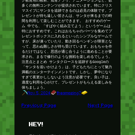
グ教育用の教材、知育アプリ、アニメーションなど、数
多くの無料コンテンツが提供されています。特にクリス
マスイブにサンタを追跡できるのは必見の体験です。プ
レゼントが待ち遠しい皆さんは、サンタが来るまでの時
間を利用して楽しむことができます。 おすすめのゲー
ム 中でも、「すばやく組み立てよう」というゲームは
特におすすめです。これはおもちゃのパーツを集めてプ
レゼントボックスに入れるといったシンプルなゲームで
すが、床が凍っていたり、動き回るペンギンが障害とな
って、思わぬ難しさが待ち受けています。おもちゃを作
るだけではなく、思惑が通じ合うように進めることが要
求され、まるで修行のような挑戦を楽しめるでしょう。
注意点とまとめ サンタクロースを追跡するGoogleの
「サンタを追いかけよう」は、子どもたちにとって魅力
満載のエンターテインメントです。しかし、夢中になり
すぎて夜更かししないよう注意が必要です。良い子は、
適度な利用を心がけて、プレゼントがもらえる楽しみを
保ちましょう。
Nov 5, 2024
theamazing7
Previous Page
Next Page
HEY!