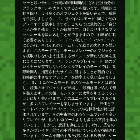
ヤーと競い合い、2分間の制限時間内にどれだけ自分の
ブラックホールを大きくできるかを競います。積極的に
動き回り、より多くのオブジェクトを吸い込んで、成長
を目指しましょう。 2. サバイバルモード 同じく他の
プレイヤーと競争しますが、こちらでは最終的に「自分
一人が生き残る」ことが目標です。自分より小さなブラ
ックホールを吸い込むことができますので、戦略的に動
く必要があります。 3. チーム戦モード 2つのチーム
に分かれ、それぞれのチームとして総合の大きさを競い
ます。このモードでは、チームメンバーのオブジェクト
を横取りしないよう注意するポイントが新たな戦略を生
むことになります。 4. シングルプレイモード 他のプ
レイヤーが存在しないシングルプレイのモードでは、制
限時間内に指定されたサイズに達することが目的です。
戦略的に小さなオブジェクトを効率よく吸い込みましょ
う。 5. ミニゲームモード 他のゲームモードとは異な
り、銃弾のオブジェクトが登場し、最初は吸い込んで形
を整えます。その後、モンスターに攻撃を加えるミッシ
ョンに切り替わります。このユニークなプレイスタイル
が、多くのプレイヤーを楽しませています。 評価とフ
ィードバック hole.ioは、シンプルな操作性が特に評
価されています。その中毒性のあるゲームプレイと高い
リプレイ性が、他のio系ゲームよりも多くの支持を集め
ています。 しかし、悪評も存在します。特に、広告の
多さがプレイヤー間での不満を招いている点が指摘され
ています。ゲームを開始するたびに流れる広告が、ゲー