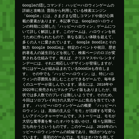
Googleの隠しコマンド: ハッピーハロウィンゲームの
詳細と攻略法 普段から利用している検索エンジン
「Google」には、さまざまな隠しコマンドや遊び心満
載の要素があります。本記事では、Googleがハロウィ
ンの時期に公開した「ハッピーハロウィン」ゲームにつ
いて詳しく解説します。このゲームは、ハロウィンを祝
うために作られたもので、単なる楽しい体験を超えて、
多くの人々に愛されています。 Google Doodleとその
魅力 Google Doodleは、特定のイベントや祝日、歴史
的著名人の誕生日などを祝して、検索ページのロゴが変
更される仕組みです。例えば、クリスマスやバレンタイ
ンデーには、それに相応しいデザインが登場しますが、
中にはゲームが組み込まれているDoodleも存在しま
す。 その中でも「ハッピーハロウィン」は、特にハロ
ウィンの雰囲気を楽しむことができるゲームで、毎年多
くのユーザーが楽しんでいます。過去には、2018年や
2022年に発売されたマルチプレイ版もありましたが、現
状では多人数でのプレイは難しいようです。そのため、
今回はソロプレイ向けの人気ゲームに焦点を当てていき
ます。 ハッピーハロウィンゲームの概要 「ハッピーハ
ロウィン」は、黒猫の主人公「モモ」が活躍する可愛ら
しいアドベンチャーゲームです。ストーリーは、モモが
大切な魔導書を奪ったオバケを追いかけ、様々な困難に
立ち向かうというものです。このゲームは、2016年のハ
ッピーハロウィンゲームの続編であり、物語がつながっ
ています。 最初のゲームでは、モモはオバケを倒して