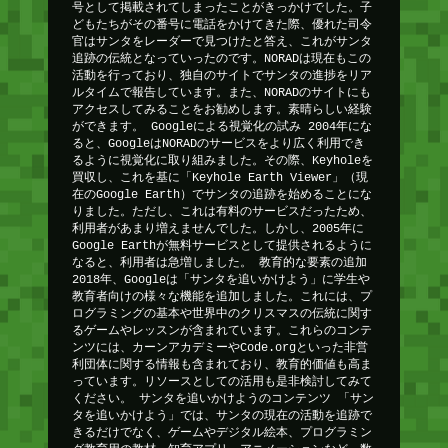
号として掲載されてしまったことがきっかけでした。子
どもたちがその番号に電話をかけてきた際、優れた司令
官はサンタをレーダーで見つけたと答え、これがサンタ
追跡の伝統となっていったのです。NORADは現在もこの
活動を行っており、独自のサイトでサンタの進捗をリア
ルタイムで報告しています。また、NORADのサイトにも
アクセスしてみることをお勧めします。素晴らしい経験
ができます。 Googleによる視覚化の試み 2004年にな
ると、GoogleはNORADのサービスをより広く利用でき
るように視覚化に取り組みました。その際、Keyholeを
買収し、これを基に「Keyhole Earth Viewer」（現
在のGoogle Earth）でサンタの追跡を始めることにな
りました。ただし、これは有料のサービスだったため、
利用者があまり増えませんでした。しかし、2005年に
Google Earthが無料サービスとして提供されるように
なると、利用者は急増しました。 教育的な要素の追加
2018年、Googleは「サンタを追いかけよう」に学生や
教育者向けの様々な機能を追加しました。これには、プ
ログラミングの基本や世界中のクリスマスの伝統に関す
るゲームやレッスンが含まれています。これらのコンテ
ンツには、カーンアカデミーやCode.orgといった非営
利団体に関する情報も含まれており、教育的価値も高ま
っています。リソースとしての活用も是非検討してみて
ください。 サンタを追いかけようのコンテンツ 「サン
タを追いかけよう」では、サンタの現在の活動を追跡で
きるだけでなく、ゲームやデジタル絵本、プログラミン