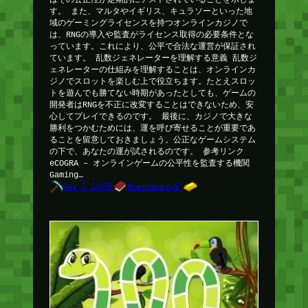
す。 また、マルタやイギリス、キュラソーといった地
域のゲーミングライセンスを持つオンラインカジノで
は、RNGの導入や監査がライセンス取得の必要条件とな
っています。これにより、公平で合法な運営が保証され
ています。 乱数ジェネレーターを理解する意義 乱数ジ
ェネレーターの仕組みを理解することは、オンラインカ
ジノでスロットを楽しむ上で役立ちます。たとえスロッ
トを遊んでも勝てない時期があったとしても、ゲームの
開発者はRNGを不正に改変することはできないため、安
心してプレイできるのです。 最後に、カジノで大きな
勝利をつかむためには、運を呼び寄せることが重要であ
ることを留意しておきましょう。公正なゲームシステム
の下で、あなたの運が試されるのです。 参考リンク
eCOGRA – オンラインゲームの公平性を監査する機関
Gaming…
Apr 3, 2025
theamazing7