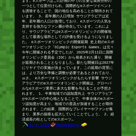
ます。eスポーツはこの計画の中での主要な成長分野の
一つとして位置付けられ、国際的なeスポーツイベント
を誘致することで、国の地位を高めることが期待されて
います。 3. 若年層の人口増加 サウジアラビアは近
年、若年層の人口が急増しており、eスポーツの人気を
支持する強力なファン層が存在しています。これによ
り、サウジアラビアはeスポーツオリンピックの開催地
として最適な場所としての評価を受けるようになりまし
た。 eスポーツオリンピックの開催延期 史上初のeスポ
ーツオリンピック「Olympic Esports Games」は元々
今年に開催される予定でしたが、2025年2月11日に国際
オリンピック委員会（IOC）から発表された通り、開催
が延期されることとなりました。新たな開催日は2027年
にリヤドでの実施が決まっています。この延期の背景に
は、より万全な準備と調整が必要であるとされており、
ゅさ。 eスポーツオリンピックがもたらす影響 サウジ
アラビアでのeスポーツオリンピック開催は、グローバ
ルなeスポーツ業界に多大な影響を与えることが予想さ
れます。 1. 中東地域での認知度向上 サウジアラビア
がeスポーツの中心地となることで、中東全体のeスポー
ツ認知度が高まり、地域での普及が加速することが期待
されます。この結果、国際的なプレイヤーやファンが集
まり、業界の規模も拡大していくことでしょう。 2. 経
済成長の柱としてのeスポーツ…
Apr 4, 2025
theamazing7