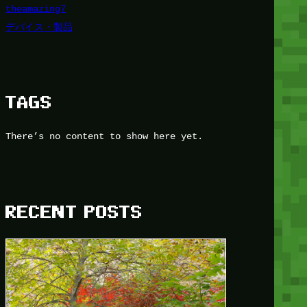
theamazing7
デバイス・製品
TAGS
There’s no content to show here yet.
RECENT POSTS