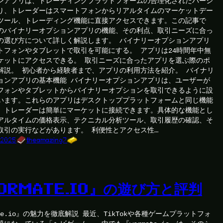
ンアプリは、トレーディングプラットフォームの合理化されたバージ
り、トレーダーはスマートフォンからリアルタイムのマーケットデー
ツール、トレーディング機能に直接アクセスできます。この記事で
のバイナリーオプションアプリの機能、その利点、取引ニーズに合っ
の選び方について詳しく解説します。 バイナリーオプションアプリ
トフォンやタブレットで取引を可能にする。 アプリは24時間年中無
ケットにアクセスできる。 取引ニーズに合ったアプリを選ぶ際のポ
解説。 初心者から経験者まで、アプリの利用方法を紹介。 バイナリ
ョンアプリの基本機能 バイナリーオプションアプリは、ユーザーが
フォンやタブレットからバイナリーオプションを取引できるように設
います。これらのアプリはデスクトッププラットフォームと同じ機能
、トレーダーは簡単にマーケットに接続できます。具体的な機能とし
アルタイムの価格表示、テクニカル分析ツール、取引履歴の確認、そ
取引の実行などがあります。 利便性とアクセス性…
 2025
theamazing7
ORMATE.IO』の遊び方と評判
ate.io』の魅力を徹底解説 最近、TikTokや各種ゲームプラットフォ