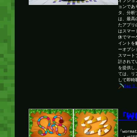
オプショ
ョンであ
タ、分析
は、最高
たアプリ
はスマー
休でマー
イントを
ーオプシ
スマート
計されて
を提供し
ては、リ
して即時
Sep 3,
『W
『worm