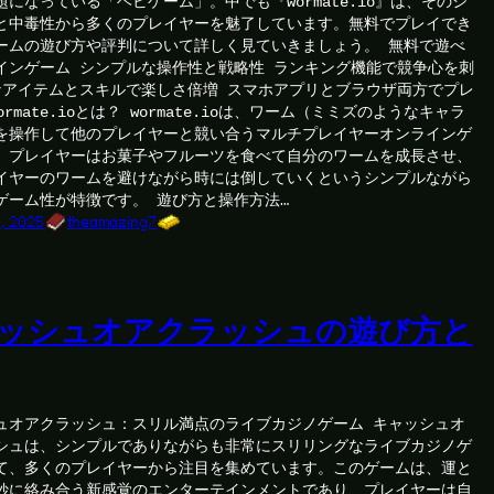
題になっている「ヘビゲーム」。中でも『wormate.io』は、そのシ
と中毒性から多くのプレイヤーを魅了しています。無料でプレイでき
ームの遊び方や評判について詳しく見ていきましょう。 無料で遊べ
インゲーム シンプルな操作性と戦略性 ランキング機能で競争心を刺
なアイテムとスキルで楽しさ倍増 スマホアプリとブラウザ両方でプレ
ormate.ioとは？ wormate.ioは、ワーム（ミミズのようなキャラ
を操作して他のプレイヤーと競い合うマルチプレイヤーオンラインゲ
。プレイヤーはお菓子やフルーツを食べて自分のワームを成長させ、
イヤーのワームを避けながら時には倒していくというシンプルながら
ゲーム性が特徴です。 遊び方と操作方法…
, 2025
theamazing7
ッシュオアクラッシュの遊び方と
ュオアクラッシュ：スリル満点のライブカジノゲーム キャッシュオ
シュは、シンプルでありながらも非常にスリリングなライブカジノゲ
て、多くのプレイヤーから注目を集めています。このゲームは、運と
妙に絡み合う新感覚のエンターテインメントであり、プレイヤーは自