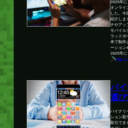
2025
オンライ
した。今
紹介しま
チやアッ
モバイル
ラッドボ
本で制作
ーション
2025
Sep 3,
バイ
選び
バイナリ
ション取
取引でき