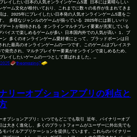
年にプレイしたい日本の人気オンラインゲーム5選 日本には素晴らしい
ンゲーム文化が根付いており、これまでに数々の名作が生まれてきま
回は、2025年にプレイしたい日本発の人気オンラインゲーム5選をご
す。 多様なジャンルのゲームが揃っている 2025年には新しいパッ
プデートが期待される オンラインマルチプレイ要素が充実している
デバイスで楽しめるゲームが多い 日本国内外での人気が高い 1. ブ
ーン 多くのオンラインゲーム愛好者にとって、ブラッドボーンは日
された最高のオンラインゲームの一つです。このゲームはプレイステ
4で発売され、マルチプレイヤー要素がオンラインで楽しめるため、
年にプレイしたいゲームの一つとして選ばれました。…
 2025
theamazing7
ナリーオプションアプリの利点と
方
ーオプションアプリ: いつでもどこでも取引 近年、バイナリーオプ
引は大きく進化し、多くのプラットフォームがユーザーに外出先でも
るモバイルアプリケーションを提供しています。これらのバイナリー