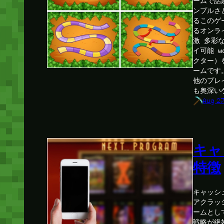
ームで話
ンプルさ
るこのゲ
るオンラ
激 多彩
イ可能 w
クター）
ームです
他のプレ
も奥深い
Aug 27
キャ
特徴
キャッシ
アクラッ
ームとし
戦略が絶